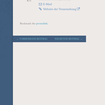
KT:
E-Mail
Website der Veranstaltung
Bookmark the
permalink
.
POST NAVIGATION
←
VORHERIGER BEITRAG
NÄCHSTER BEITRAG
→