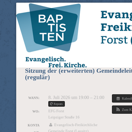
Evangelisch-Freikirchliche 
EFG Forst (Lausitz)
(Lausitz)
Sitzung der (erweiterten) Gemeindelei
(regulär)
8. Juli 2026 um 19:00 – 21:00
WANN:
Kalend
Repeats
Zum Ka
EFG Forst
WO:
Leipziger Straße 16
Evangelisch-Freikirchliche
KONTA
Gemeinde Forst (Lausitz)