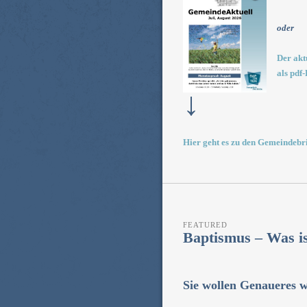
oder
Der akt
als pdf-
↓
Hier geht es zu den Gemeindebri
FEATURED
Baptismus – Was is
Sie wollen Genaueres w