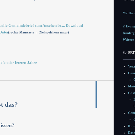
Matthäu
uelle Gemeindebrief zum Ansehen bzw. Download
© Evang
Datei
(rechte Maustaste → Ziel speichern unter)
Brüderg
Weitere 
SE
efen der letzten Jahre
Vera
Geme
Mate
Gäst
t das?
Geme
issen?
Kont
Date