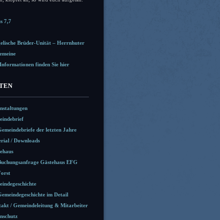
s 7,7
elische Brüder-Unität – Herrnhuter
emeine
Informationen finden Sie hier
ITEN
nstaltungen
indebrief
Gemeindebriefe der letzten Jahre
rial / Downloads
ehaus
Buchungsanfrage Gästehaus EFG
Forst
indegeschichte
Gemeindegeschichte im Detail
akt / Gemeindeleitung & Mitarbeiter
nschutz