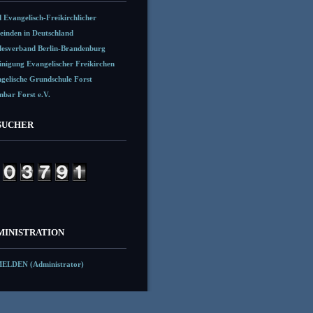
 Evangelisch-Freikirchlicher
inden in Deutschland
esverband Berlin-Brandenburg
inigung Evangelischer Freikirchen
gelische Grundschule Forst
nbar Forst e.V.
SUCHER
MINISTRATION
ELDEN (Administrator)