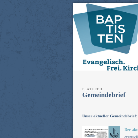
Evangelisch
EFG Forst (Lausitz)
(Lausitz)
FEATURED
Gemeindebrief
Unser aktueller Gemeindebrief:
Der akt
eventuell