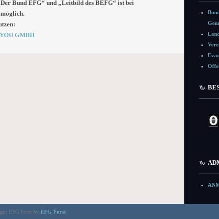
„Der Bund EFG“ und „Leitbild des BEFG“ ist bei
Bund
möglich.
Geme
utzen
:
Land
 4 YOU GMBH
Vere
Evan
Offe
BE
AD
ANM
ign: EFG Forst by
EFG Forst
.