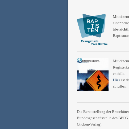
Mit einem
einer neue
übersicht
Baptismus
Mit einem 
Registerka
enthält.
Hier
ist d
abrufbar.
Die Bereitstellung der Broschüre
Bundesgeschäftsstelle des BEFG
Oncken-Verlag).