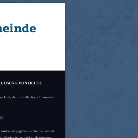
E LOSUNG VON HEUTE
er Gott, der mir hilft; täglich harre ich
5,5
so wird euch gegeben; suchet, so werdet
en; klopfet an, so wird euch aufgetan.