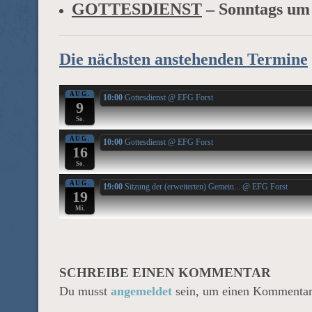
GOTTESDIENST
– Sonntags um
Die nächsten anstehenden Termine
AUG.
10:00
Gottesdienst
@ EFG Forst
9
So.
AUG.
10:00
Gottesdienst
@ EFG Forst
16
So.
AUG.
19:00
Sitzung der (erweiterten) Gemein...
@ EFG Forst
19
Mi.
SCHREIBE EINEN KOMMENTAR
Du musst
angemeldet
sein, um einen Kommentar