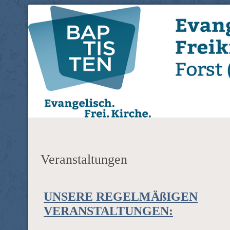
Evangelisch-Freikirchliche 
EFG Forst (Lausitz)
(Lausitz)
Veranstaltungen
UNSERE REGELMÄßIGEN
VERANSTALTUNGEN: