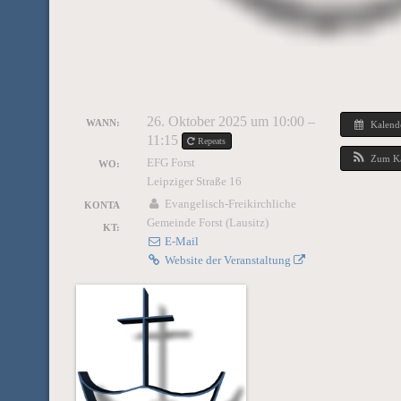
26. Oktober 2025 um 10:00 –
WANN:
Kalend
11:15
Repeats
Zum Ka
EFG Forst
WO:
Leipziger Straße 16
Evangelisch-Freikirchliche
KONTA
Gemeinde Forst (Lausitz)
KT:
E-Mail
Website der Veranstaltung