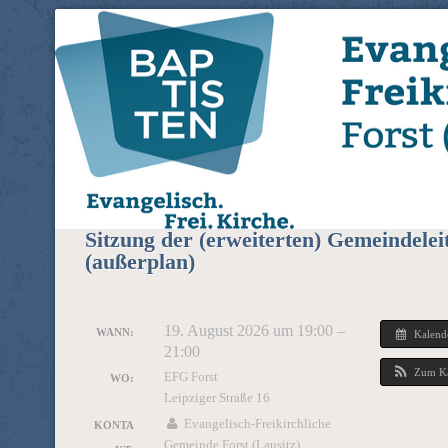
Evangelisch-Freikirchliche 
EFG Forst (Lausitz)
(Lausitz)
Sitzung der (erweiterten) Gemeindelei
(außerplan)
19. August 2026 um 19:00 –
WANN:
Kalend
21:00
Zum Ka
EFG Forst
WO:
Leipziger Straße 16
Evangelisch-Freikirchliche
KONTA
Gemeinde Forst (Lausitz)