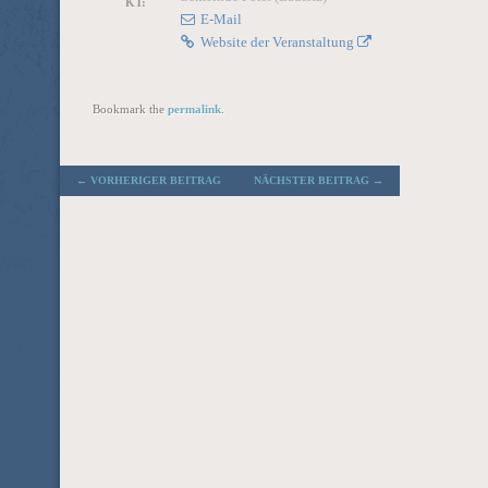
KT:
E-Mail
Website der Veranstaltung
Bookmark the
permalink
.
POST NAVIGATION
←
VORHERIGER BEITRAG
NÄCHSTER BEITRAG
→