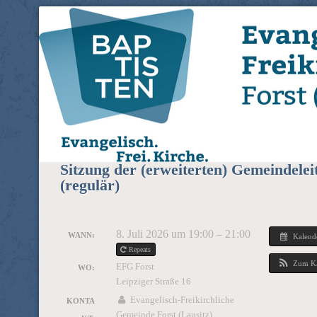
Evangelisch-Freikirchliche 
EFG Forst (Lausitz)
(Lausitz)
Sitzung der (erweiterten) Gemeindelei
(regulär)
8. Juli 2026 um 19:00 – 21:00
WANN:
Kalend
Repeats
Zum Ka
EFG Forst
WO:
Leipziger Straße 16
Evangelisch-Freikirchliche
KONTA
Gemeinde Forst (Lausitz)