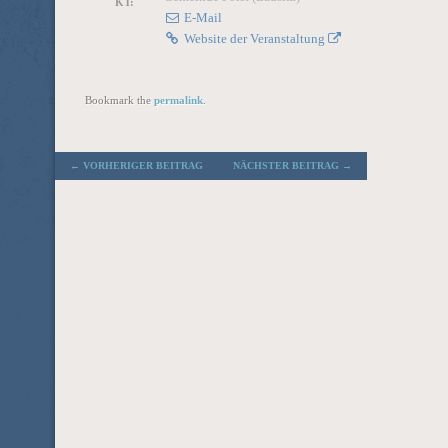
KT:
E-Mail
Website der Veranstaltung
Bookmark the
permalink
.
POST NAVIGATION
←
VORHERIGER BEITRAG
NÄCHSTER BEITRAG
→